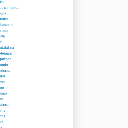
icia
os callejeros
rona
raltar
abadores
anada
cia
M
dalajara
atemala
ipuzcoa
landa
nduras
elva
esca
mo
gria
to
laterra
ernet
anda
ael
ia