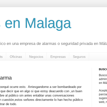
 en Malaga
ico en una empresa de alarmas o seguridad privada en Mál
ts
Oficinas
Negocios
Empresas
Seguros
BUSC
Busco
alarma
admin
en Má
 porqué ocurre esto. Arriesgandome a ser bombardeado por
Acepto
o que decir que en algo si que estoy deacuerdo con ,un buen
parcia
ubre al público sin antes entablar unas conversaciones
sugere
 cuestión,estos señores directamente lo han hecho público
web, 
rar de todo.