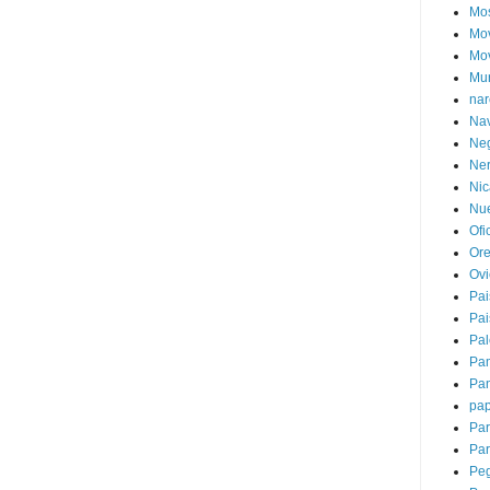
Mo
Mov
Mov
Mur
nar
Nav
Ne
Ner
Nic
Nue
Ofi
Or
Ov
Pai
Pai
Pal
Pa
Pa
pap
Pa
Par
Peg