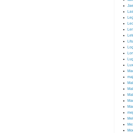
Ja
La
Leg
Le
Ler
Let
Lit
Lo
Lo
Lu
Lu
Mad
maj
Ma
Mal
Mal
Man
Ma
mej
Mel
Me
Mon