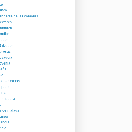
ba
enca
enderse de las camaras
ectores
namarca
motica
uador
Salvador
presas
ovaquia
ovenia
paña
ia
ados Unidos
tepona
onia
tremadura
ia
ia de malaga
ipinas
landia
ncia