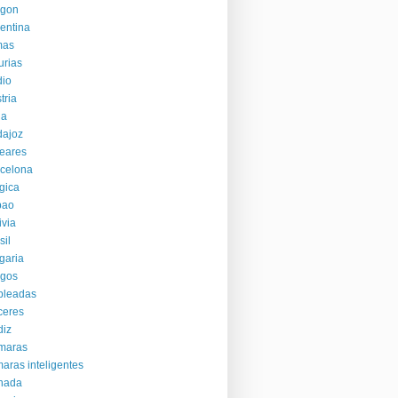
agon
entina
mas
urias
dio
tria
la
dajoz
eares
celona
gica
bao
ivia
sil
garia
rgos
bleadas
ceres
diz
maras
aras inteligentes
nada