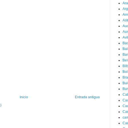
Ar
Arg
Ar
Ast
Au
Aus
Avi
Ba
Bal
Bar
Bel
Bil
Bol
Bra
Bul
Bu
Ca
Inicio
Entrada antigua
Ca
)
Ca
Ca
cam
Ca