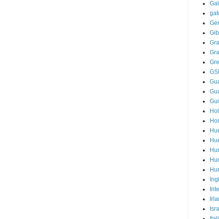
Gal
gat
Ge
Gib
Gr
Gr
Gre
GS
Gua
Gu
Gu
Ho
Ho
Hu
Hu
Hu
Hun
Hur
Ing
Int
Irl
Isr
Ital