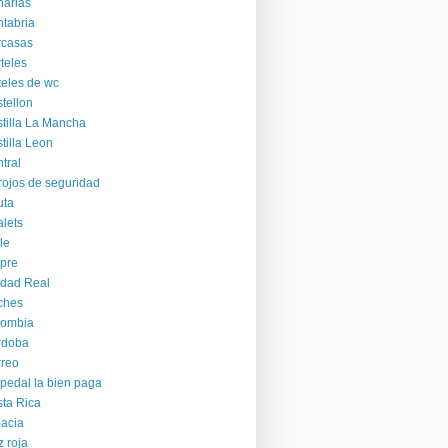
arias
tabria
rcasas
teles
teles de wc
tellon
tilla La Mancha
tilla Leon
tral
rojos de seguridad
uta
lets
le
pre
dad Real
ches
lombia
rdoba
reo
pedal la bien paga
ta Rica
acia
z roja