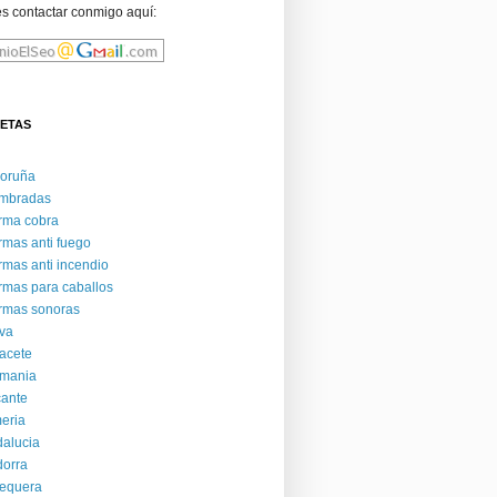
s contactar conmigo aquí:
UETAS
Coruña
ambradas
rma cobra
rmas anti fuego
rmas anti incendio
rmas para caballos
rmas sonoras
va
acete
emania
cante
eria
alucia
orra
equera