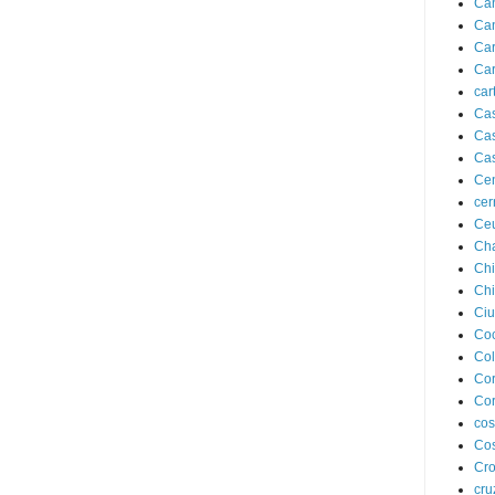
Can
Can
Ca
Car
car
Cas
Cas
Cas
Cen
cer
Ce
Cha
Chi
Chi
Ciu
Co
Co
Co
Cor
cos
Cos
Cro
cru