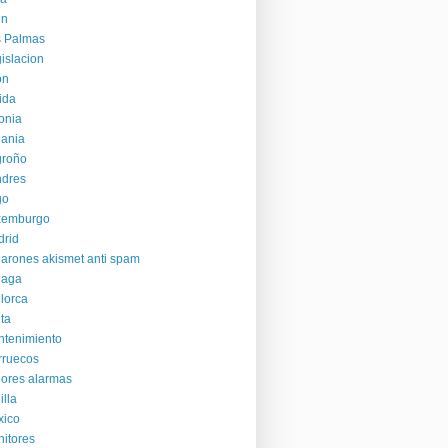
en
s Palmas
islacion
on
ida
onia
uania
groño
ndres
go
xemburgo
rid
arones akismet anti spam
laga
lorca
ta
tenimiento
rruecos
ores alarmas
illa
xico
itores