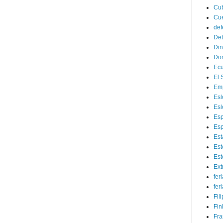
Cu
Cu
def
Det
Di
Do
Ec
El 
Em
Esl
Esl
Es
Esp
Est
Es
Est
Ex
fer
fer
Fil
Fin
Fra