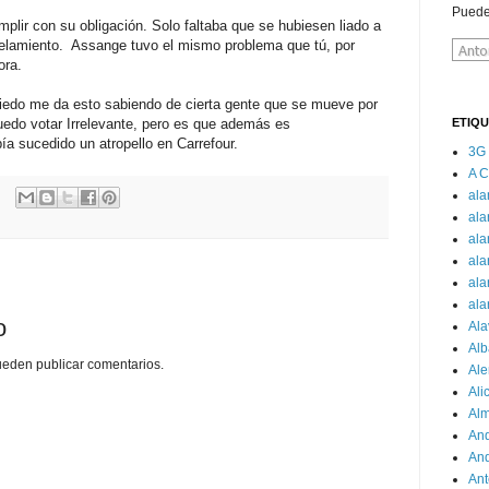
Puede
plir con su obligación. Solo faltaba que se hubiesen liado a
rtelamiento. Assange tuvo el mismo problema que tú, por
ora.
iedo me da esto sabiendo de cierta gente que se mueve por
edo votar Irrelevante, pero es que además es
ETIQ
ía sucedido un atropello en Carrefour.
3G
A 
al
ala
ala
ala
ala
ala
o
Ala
Alb
ueden publicar comentarios.
Al
Ali
Alm
And
And
Ant