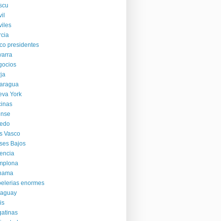
scu
il
iles
cia
co presidentes
arra
gocios
ja
aragua
va York
cinas
ense
iedo
s Vasco
ses Bajos
encia
mplona
nama
elerias enormes
raguay
is
atinas