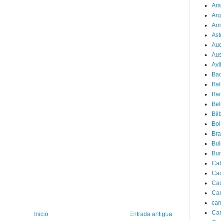
Ar
Arg
Ar
Ast
Au
Aus
Avi
Ba
Bal
Bar
Bel
Bil
Bol
Bra
Bul
Bu
Ca
Ca
Ca
Ca
cam
Ca
Inicio
Entrada antigua