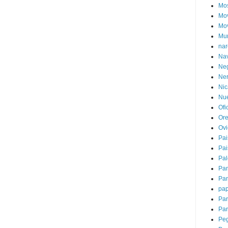
Mo
Mov
Mov
Mur
nar
Nav
Ne
Ner
Nic
Nue
Ofi
Or
Ov
Pai
Pai
Pal
Pa
Pa
pap
Pa
Par
Peg