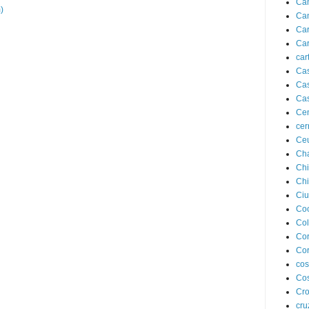
Can
)
Can
Ca
Car
car
Cas
Cas
Cas
Cen
cer
Ce
Cha
Chi
Chi
Ciu
Co
Co
Co
Cor
cos
Cos
Cro
cru