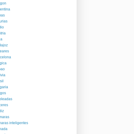
agon
entina
mas
urias
dio
tria
la
dajoz
eares
celona
gica
bao
ivia
sil
garia
rgos
bleadas
ceres
diz
maras
aras inteligentes
nada