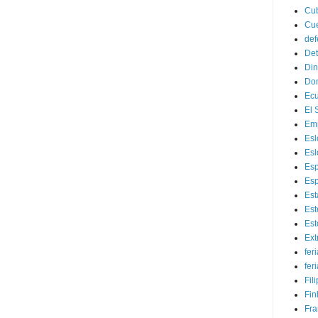
Cu
Cu
def
Det
Di
Do
Ec
El 
Em
Esl
Esl
Es
Esp
Est
Es
Est
Ex
fer
fer
Fil
Fin
Fra