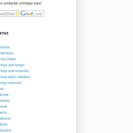
s contactar conmigo aquí:
UETAS
Coruña
ambradas
rma cobra
rmas anti fuego
rmas anti incendio
rmas para caballos
rmas sonoras
va
acete
emania
cante
eria
alucia
orra
equera