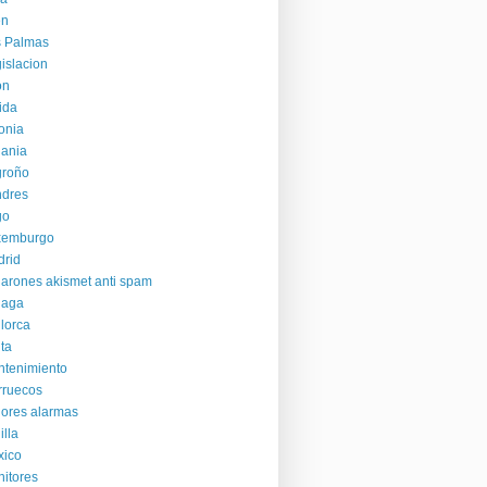
en
s Palmas
islacion
on
ida
onia
uania
groño
ndres
go
xemburgo
rid
arones akismet anti spam
laga
lorca
ta
tenimiento
rruecos
ores alarmas
illa
xico
itores