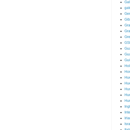
Gal
gat
Ge
Gib
Gr
Gr
Gre
GS
Gua
Gu
Gu
Ho
Ho
Hu
Hu
Hu
Hun
Hur
Ing
Int
Irl
Isr
Ital