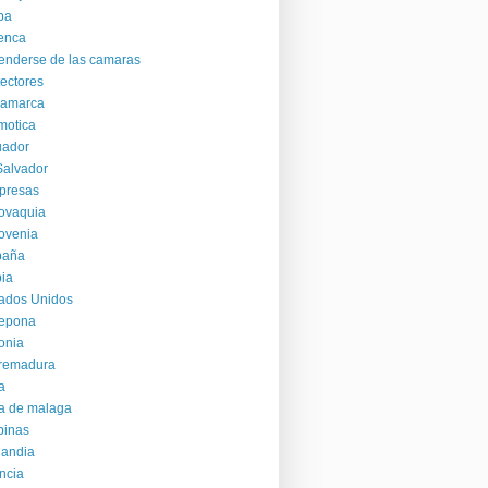
ba
enca
enderse de las camaras
ectores
namarca
motica
uador
Salvador
presas
ovaquia
ovenia
paña
ia
ados Unidos
tepona
onia
tremadura
ia
ia de malaga
ipinas
landia
ncia