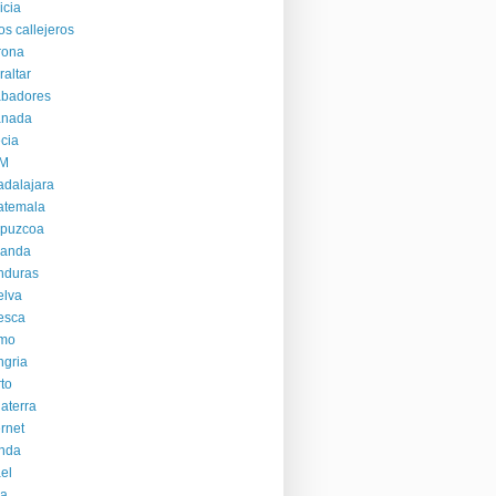
icia
os callejeros
rona
raltar
abadores
anada
cia
M
dalajara
atemala
ipuzcoa
landa
nduras
elva
esca
mo
gria
to
laterra
ernet
anda
ael
ia