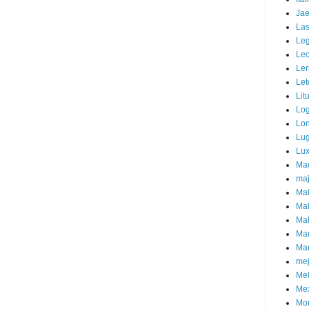
Ja
La
Leg
Le
Ler
Let
Lit
Lo
Lo
Lu
Lu
Mad
maj
Ma
Mal
Mal
Man
Ma
mej
Mel
Me
Mon