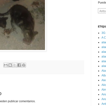
Puede
ETIQ
3G
A 
al
ala
ala
ala
ala
ala
Ala
Alb
Al
Ali
Alm
o
And
And
ueden publicar comentarios.
Ant