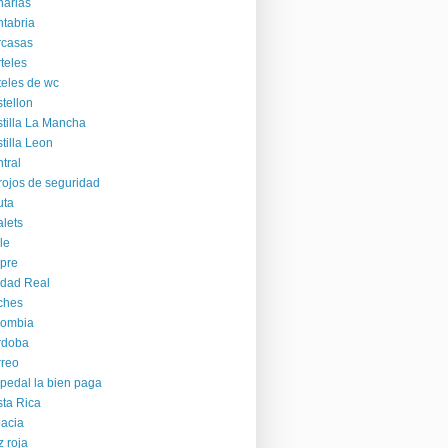
arias
tabria
rcasas
teles
teles de wc
tellon
tilla La Mancha
tilla Leon
tral
rojos de seguridad
uta
lets
le
pre
dad Real
ches
lombia
rdoba
reo
pedal la bien paga
ta Rica
acia
z roja