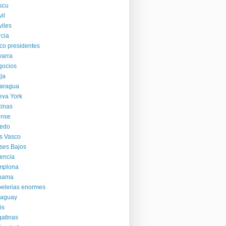
scu
il
iles
cia
co presidentes
arra
gocios
ja
aragua
va York
cinas
ense
iedo
s Vasco
ses Bajos
encia
mplona
nama
elerias enormes
raguay
is
atinas