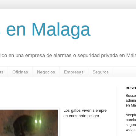
 en Malaga
ico en una empresa de alarmas o seguridad privada en Mál
ts
Oficinas
Negocios
Empresas
Seguros
BUSC
Busco
admin
en Má
Los gatos viven siempre
Acepto
en constante peligro.
parcia
sugere
web, 