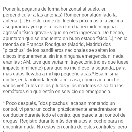
Poner la pegatina de forma horizontal al suelo, en
perpendicular a las antenas) Romper por algún lado la
antena. [..] En este contexto, fuentes próximas a la víctima
aseguraron ayer que la joven «no ha recibido ninguna
agresión física grave» y que no está ingresada. De hecho,
apuntaron que se encuentra en buen estado físico.[..] * en la
rotonda de Francos Rodriguez (Madrid, Madrid) dos
"picachus" de los pandilleros nacionales se saltan los
discos impunemente, sin ir a ninguna emergencia ni nada.
eran las : AM, tuve que variar mi trayectoria (no es que fuese
impacto inminente) para que no me diese la segunda, para
más datos llevaba a mi hijo pequeño atrás.* Esa misma
noche, en la rotonda frente a mi casa, como cada noche
varios vehículos de los pitufos y los maderos se saltan los
semáforos sin que estén en servicio de emergencia.
* Poco después, "dos picachus" acaban montando un
control, vi parar un coche, prácticamente amedrentaron al
conductor durante todo el contro, que parecía un control de
drogas. Registro durante más deminutos al coche para no
encontrar nada. No estoy en contra de estos controles, pero